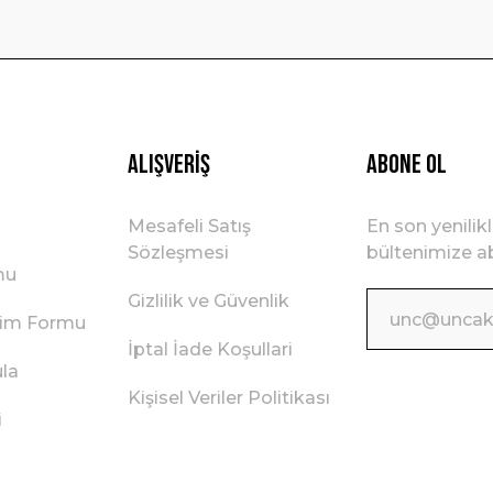
Gönder
Alışveriş
ABONE OL
Mesafeli Satış
En son yenilik
Sözleşmesi
bültenimize ab
mu
Gizlilik ve Güvenlik
irim Formu
İptal İade Koşullari
ula
Kişisel Veriler Politikası
i