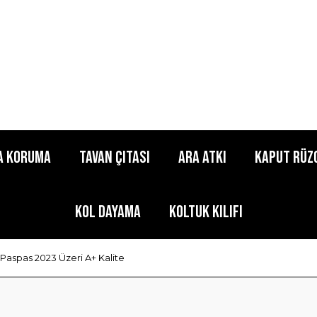
a Koruma
Tavan Çıtası
Ara Atkı
Kaput Rüz
Kol Dayama
Koltuk Kılıfı
Paspas 2023 Üzeri A+ Kalite