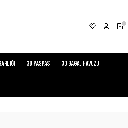
garlığı
3D Paspas
3D Bagaj Havuzu