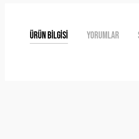
Ürün Bilgisi
Yorumlar
Bu ürünün fiyat bilgisi, resim, ürün açıklamalarında ve 
Görüş ve önerileriniz için teşekkür ederiz.
Ürün resmi kalitesiz, bozuk veya görüntülenemiyor.
Ürün açıklamasında eksik bilgiler bulunuyor.
Ürün bilgilerinde hatalar bulunuyor.
Ürün fiyatı diğer sitelerden daha pahalı.
Bu ürüne benzer farklı alternatifler olmalı.