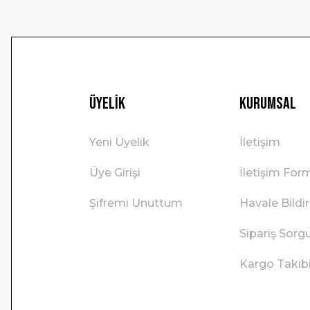
Üyelik
Kurumsal
Yeni Üyelik
İletişim
Üye Girişi
İletişim For
Şifremi Unuttum
Havale Bild
Sipariş Sorg
Kargo Takib