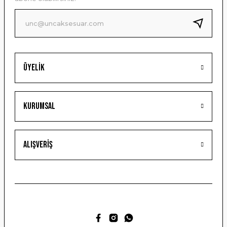
Ürün fiyatı diğer sitelerden daha pahalı.
Bu ürüne benzer farklı alternatifler olmalı.
Üyelik
Gönder
Kurumsal
Alışveriş