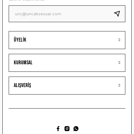
Ürün fiyatı diğer sitelerden daha pahalı.
Bu ürüne benzer farklı alternatifler olmalı.
Üyelik
Gönder
Kurumsal
Alışveriş