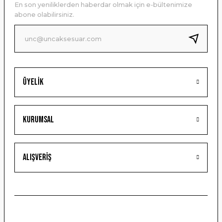
En son yeniliklerden haberdar olmak için e-bültenimize
Ürün bilgilerinde hatalar bulunuyor.
abone olabilirsiniz.
Ürün fiyatı diğer sitelerden daha pahalı.
Bu ürüne benzer farklı alternatifler olmalı.
Üyelik
Gönder
Kurumsal
Alışveriş