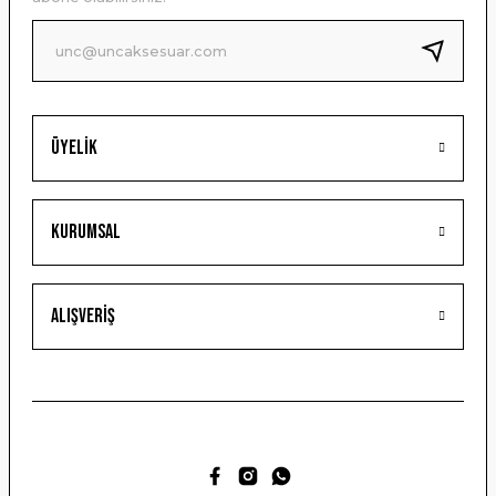
Ürün fiyatı diğer sitelerden daha pahalı.
Bu ürüne benzer farklı alternatifler olmalı.
Üyelik
Gönder
Kurumsal
Alışveriş