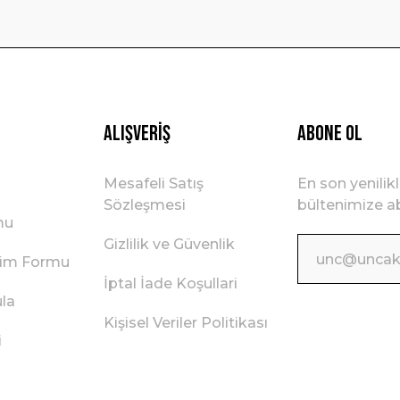
Gönder
Alışveriş
ABONE OL
Mesafeli Satış
En son yenilik
Sözleşmesi
bültenimize ab
mu
Gizlilik ve Güvenlik
irim Formu
İptal İade Koşullari
ula
Kişisel Veriler Politikası
i