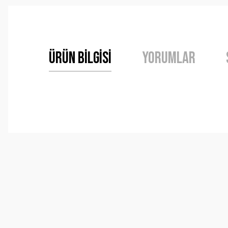
Ürün Bilgisi
Yorumlar
Bu ürünün fiyat bilgisi, resim, ürün açıklamalarında ve 
Görüş ve önerileriniz için teşekkür ederiz.
Ürün resmi kalitesiz, bozuk veya görüntülenemiyor.
Ürün açıklamasında eksik bilgiler bulunuyor.
Ürün bilgilerinde hatalar bulunuyor.
Ürün fiyatı diğer sitelerden daha pahalı.
Bu ürüne benzer farklı alternatifler olmalı.