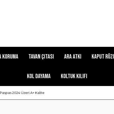
a Koruma
Tavan Çıtası
Ara Atkı
Kaput Rüz
Kol Dayama
Koltuk Kılıfı
aspas 2024 Üzeri A+ Kalite