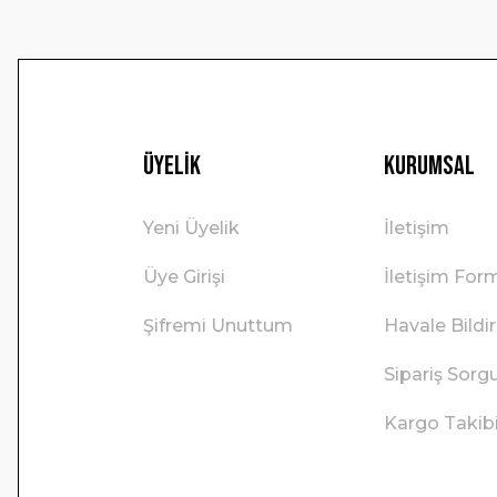
Üyelik
Kurumsal
Yeni Üyelik
İletişim
Üye Girişi
İletişim For
Şifremi Unuttum
Havale Bild
Sipariş Sorg
Kargo Takib