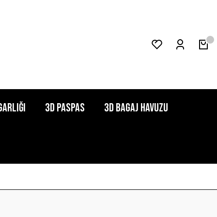
garlığı
3D Paspas
3D Bagaj Havuzu