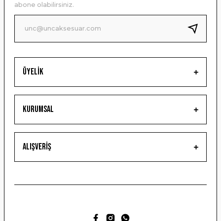
abone olabilirsiniz.
Ürün fiyatı diğer sitelerden daha pahalı.
Bu ürüne benzer farklı alternatifler olmalı.
Üyelik
Gönder
Kurumsal
Alışveriş