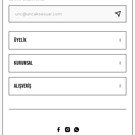
Ürün fiyatı diğer sitelerden daha pahalı.
Bu ürüne benzer farklı alternatifler olmalı.
Üyelik
Gönder
Kurumsal
Alışveriş