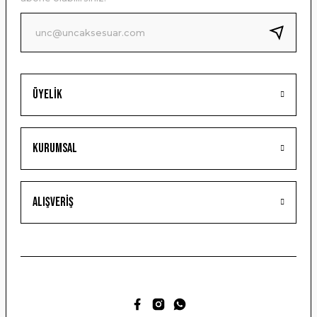
Ürün fiyatı diğer sitelerden daha pahalı.
Bu ürüne benzer farklı alternatifler olmalı.
Üyelik
Gönder
Kurumsal
Alışveriş