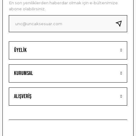
En son yeniliklerden haberdar olmak için e-bültenimize
Ürün bilgilerinde hatalar bulunuyor.
abone olabilirsiniz.
Ürün fiyatı diğer sitelerden daha pahalı.
Bu ürüne benzer farklı alternatifler olmalı.
Üyelik
Gönder
Kurumsal
Alışveriş