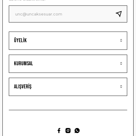
Ürün fiyatı diğer sitelerden daha pahalı.
Bu ürüne benzer farklı alternatifler olmalı.
Üyelik
Gönder
Kurumsal
Alışveriş