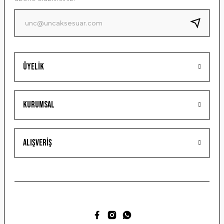
Ürün fiyatı diğer sitelerden daha pahalı.
Bu ürüne benzer farklı alternatifler olmalı.
Üyelik
Gönder
Kurumsal
Alışveriş