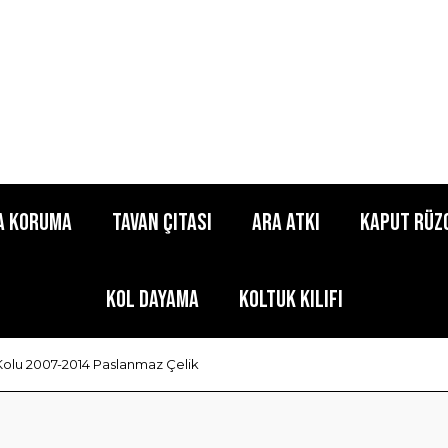
a Koruma
Tavan Çıtası
Ara Atkı
Kaput Rüz
Kol Dayama
Koltuk Kılıfı
Kolu 2007-2014 Paslanmaz Çelik