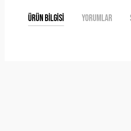
Ürün Bilgisi
Yorumlar
Bu ürünün fiyat bilgisi, resim, ürün açıklamalarında ve 
Görüş ve önerileriniz için teşekkür ederiz.
Ürün resmi kalitesiz, bozuk veya görüntülenemiyor.
Ürün açıklamasında eksik bilgiler bulunuyor.
Ürün bilgilerinde hatalar bulunuyor.
Ürün fiyatı diğer sitelerden daha pahalı.
Bu ürüne benzer farklı alternatifler olmalı.