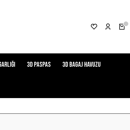
garlığı
3D Paspas
3D Bagaj Havuzu