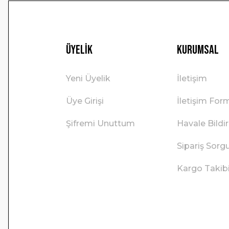
Üyelik
Kurumsal
Yeni Üyelik
İletişim
Üye Girişi
İletişim For
Şifremi Unuttum
Havale Bild
Sipariş Sorg
Kargo Takib