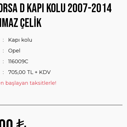
orsa D Kapı Kolu 2007-2014
nmaz Çelik
Kapı kolu
Opel
116009C
705,00 TL + KDV
n başlayan taksitlerle!
00 ₺