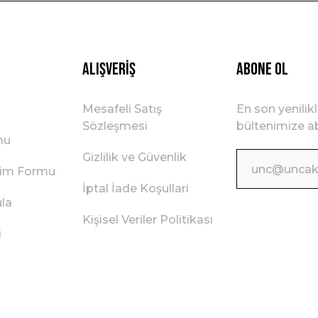
Gönder
Alışveriş
ABONE OL
Mesafeli Satış
En son yenilik
Sözleşmesi
bültenimize ab
mu
Gizlilik ve Güvenlik
irim Formu
İptal İade Koşullari
ula
Kişisel Veriler Politikası
i