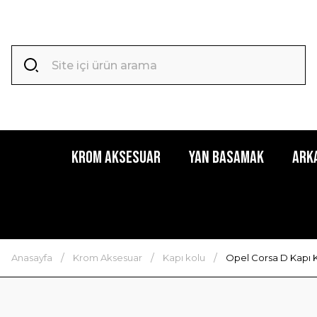
Krom Aksesuar
Yan Basamak
Ark
Anasayfa
Krom Aksesuar
Kapı kolu
Opel Corsa D Kapı 