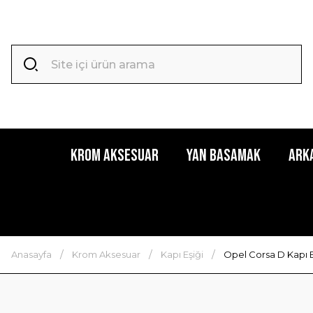
Krom Aksesuar
Yan Basamak
Ark
Anasayfa
Krom Aksesuar
Kapı Eşiği
Opel Corsa D Kapı E