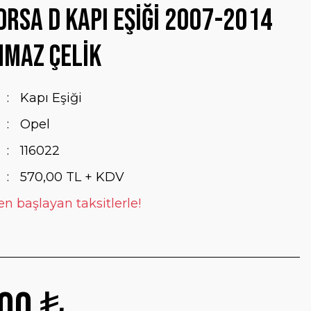
orsa D Kapı Eşiği 2007-2014
nmaz Çelik
Kapı Eşiği
Opel
116022
570,00 TL + KDV
en başlayan taksitlerle!
00 ₺