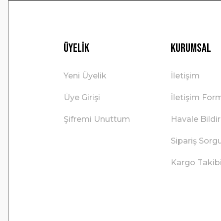
Üyelik
Kurumsal
Yeni Üyelik
İletişim
Üye Girişi
İletişim For
Şifremi Unuttum
Havale Bild
Sipariş Sorg
Kargo Takib