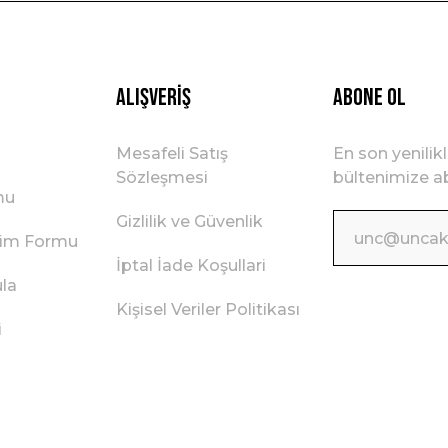
Gönder
Alışveriş
ABONE OL
Mesafeli Satış
En son yenilik
Sözleşmesi
bültenimize ab
mu
Gizlilik ve Güvenlik
irim Formu
İptal İade Koşullari
ula
Kişisel Veriler Politikası
i