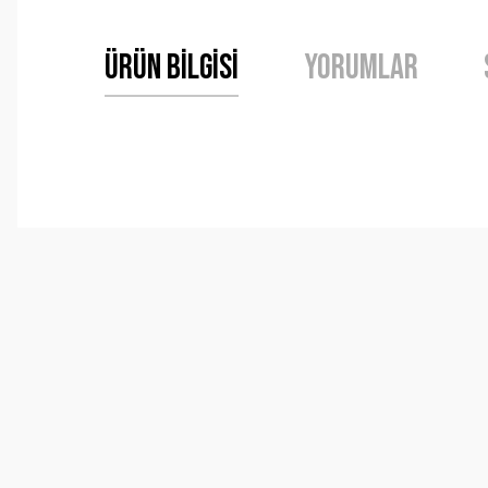
Ürün Bilgisi
Yorumlar
Bu ürünün fiyat bilgisi, resim, ürün açıklamalarında ve 
Görüş ve önerileriniz için teşekkür ederiz.
Ürün resmi kalitesiz, bozuk veya görüntülenemiyor.
Ürün açıklamasında eksik bilgiler bulunuyor.
Ürün bilgilerinde hatalar bulunuyor.
Ürün fiyatı diğer sitelerden daha pahalı.
Bu ürüne benzer farklı alternatifler olmalı.