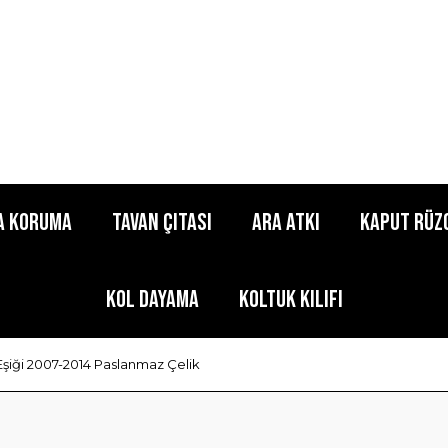
a Koruma
Tavan Çıtası
Ara Atkı
Kaput Rüz
Kol Dayama
Koltuk Kılıfı
şiği 2007-2014 Paslanmaz Çelik