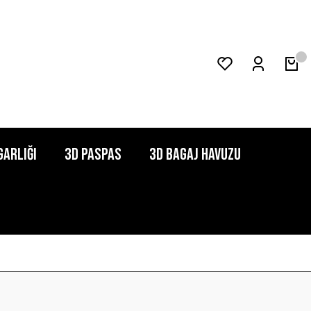
garlığı
3D Paspas
3D Bagaj Havuzu