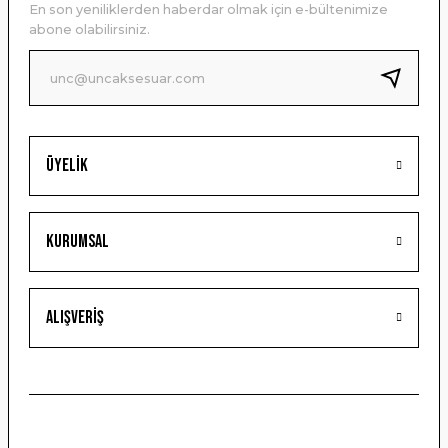
En son yeniliklerden haberdar olmak için e-bültenimize
Ürün bilgilerinde hatalar bulunuyor.
abone olabilirsiniz.
Ürün fiyatı diğer sitelerden daha pahalı.
Bu ürüne benzer farklı alternatifler olmalı.
Üyelik
Gönder
Kurumsal
Alışveriş