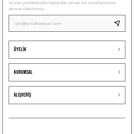
En son yeniliklerden haberdar olmak için e-bültenimize
Ürün bilgilerinde hatalar bulunuyor.
abone olabilirsiniz.
Ürün fiyatı diğer sitelerden daha pahalı.
Bu ürüne benzer farklı alternatifler olmalı.
Üyelik
Gönder
Kurumsal
Alışveriş