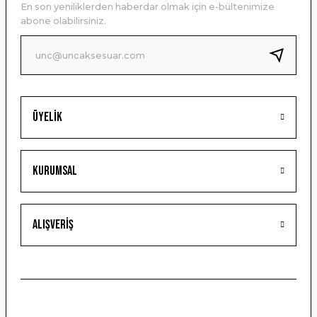
En son yeniliklerden haberdar olmak için e-bültenimize
Ürün bilgilerinde hatalar bulunuyor.
abone olabilirsiniz.
Ürün fiyatı diğer sitelerden daha pahalı.
Bu ürüne benzer farklı alternatifler olmalı.
Üyelik
Gönder
Kurumsal
Alışveriş