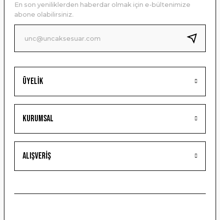
En son yeniliklerden haberdar olmak için e-bültenimize
Ürün bilgilerinde hatalar bulunuyor.
abone olabilirsiniz.
Ürün fiyatı diğer sitelerden daha pahalı.
Bu ürüne benzer farklı alternatifler olmalı.
Üyelik
Gönder
Kurumsal
Alışveriş