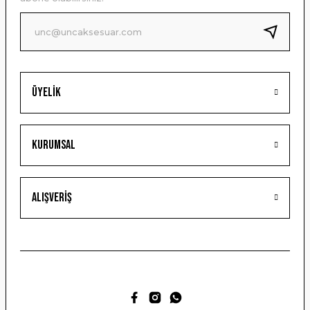
Ürün fiyatı diğer sitelerden daha pahalı.
Bu ürüne benzer farklı alternatifler olmalı.
Üyelik
Gönder
Kurumsal
Alışveriş