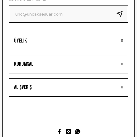
Ürün fiyatı diğer sitelerden daha pahalı.
Bu ürüne benzer farklı alternatifler olmalı.
Üyelik
Gönder
Kurumsal
Alışveriş