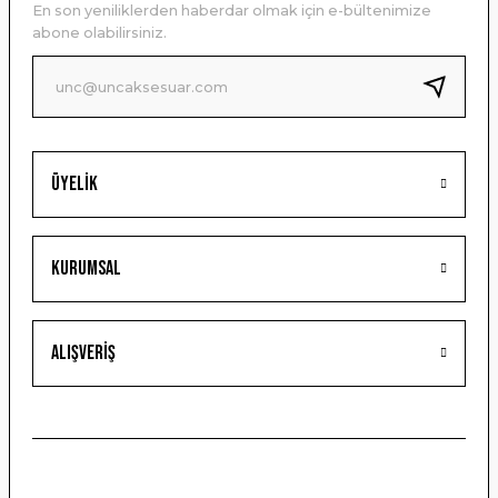
En son yeniliklerden haberdar olmak için e-bültenimize
Ürün bilgilerinde hatalar bulunuyor.
abone olabilirsiniz.
Ürün fiyatı diğer sitelerden daha pahalı.
Bu ürüne benzer farklı alternatifler olmalı.
Üyelik
Gönder
Kurumsal
Alışveriş