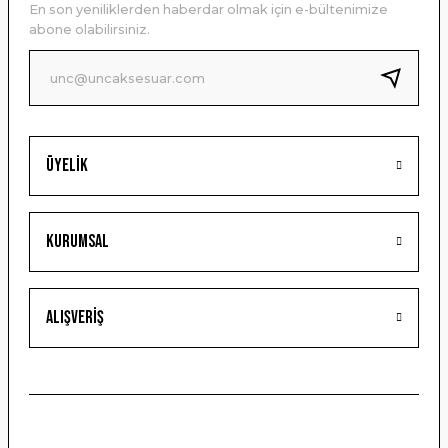
En son yeniliklerden haberdar olmak için e-bültenimize
Ürün bilgilerinde hatalar bulunuyor.
abone olabilirsiniz.
Ürün fiyatı diğer sitelerden daha pahalı.
Bu ürüne benzer farklı alternatifler olmalı.
Üyelik
Gönder
Kurumsal
Alışveriş