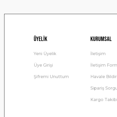
Üyelik
Kurumsal
Yeni Üyelik
İletişim
Üye Girişi
İletişim For
Şifremi Unuttum
Havale Bild
Sipariş Sorg
Kargo Takib