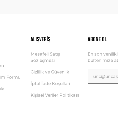
Gönder
Alışveriş
ABONE OL
Mesafeli Satış
En son yenilik
Sözleşmesi
bültenimize ab
mu
Gizlilik ve Güvenlik
irim Formu
İptal İade Koşullari
ula
Kişisel Veriler Politikası
i