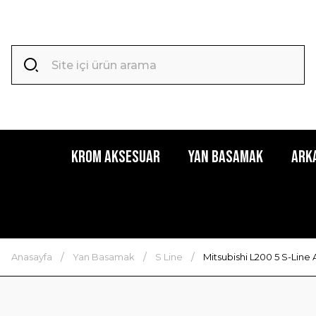
Krom Aksesuar
Yan Basamak
Ark
Anasayfa
Yan Basamak
S Line
Mitsubishi L200 5 S-Lin