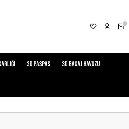
garlığı
3D Paspas
3D Bagaj Havuzu