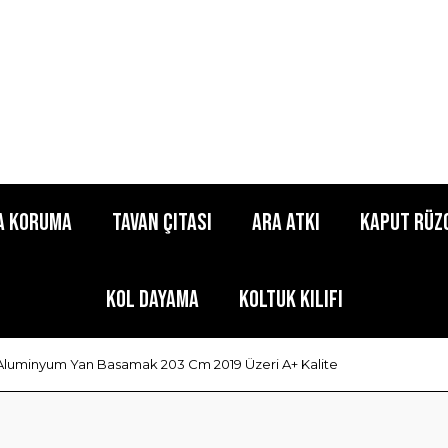
a Koruma
Tavan Çıtası
Ara Atkı
Kaput Rüz
Kol Dayama
Koltuk Kılıfı
e Aluminyum Yan Basamak 203 Cm 2019 Üzeri A+ Kalite