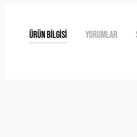
Ürün Bilgisi
Yorumlar
Bu ürünün fiyat bilgisi, resim, ürün açıklamalarında ve 
Görüş ve önerileriniz için teşekkür ederiz.
Ürün resmi kalitesiz, bozuk veya görüntülenemiyor.
Ürün açıklamasında eksik bilgiler bulunuyor.
Ürün bilgilerinde hatalar bulunuyor.
Ürün fiyatı diğer sitelerden daha pahalı.
Bu ürüne benzer farklı alternatifler olmalı.