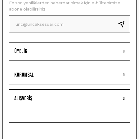
En son yeniliklerden haberdar olmak için e-bültenimize
Ürün bilgilerinde hatalar bulunuyor.
abone olabilirsiniz.
Ürün fiyatı diğer sitelerden daha pahalı.
Bu ürüne benzer farklı alternatifler olmalı.
Üyelik
Gönder
Kurumsal
Alışveriş