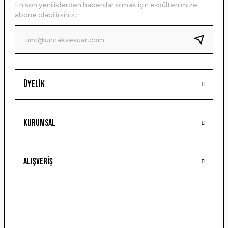
En son yeniliklerden haberdar olmak için e-bültenimize
Ürün bilgilerinde hatalar bulunuyor.
abone olabilirsiniz.
Ürün fiyatı diğer sitelerden daha pahalı.
Bu ürüne benzer farklı alternatifler olmalı.
Üyelik
Gönder
Kurumsal
Alışveriş