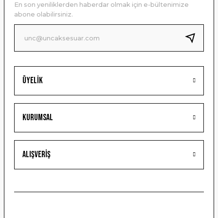
En son yeniliklerden haberdar olmak için e-bültenimize
Ürün bilgilerinde hatalar bulunuyor.
abone olabilirsiniz.
Ürün fiyatı diğer sitelerden daha pahalı.
Bu ürüne benzer farklı alternatifler olmalı.
Üyelik
Gönder
Kurumsal
Alışveriş