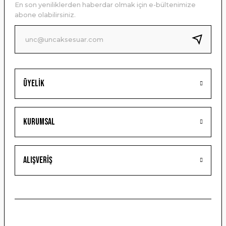
En son yeniliklerden haberdar olmak için e-bültenimize
Ürün bilgilerinde hatalar bulunuyor.
abone olabilirsiniz.
Ürün fiyatı diğer sitelerden daha pahalı.
Bu ürüne benzer farklı alternatifler olmalı.
Üyelik
Gönder
Kurumsal
Alışveriş