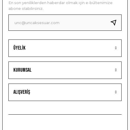
En son yeniliklerden haberdar olmak için e-bültenimize
Ürün bilgilerinde hatalar bulunuyor.
abone olabilirsiniz.
Ürün fiyatı diğer sitelerden daha pahalı.
Bu ürüne benzer farklı alternatifler olmalı.
Üyelik
Gönder
Kurumsal
Alışveriş