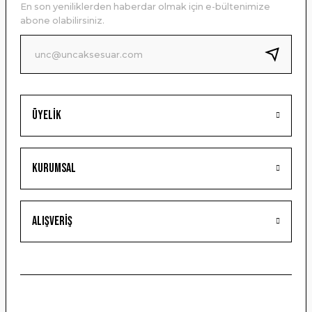
En son yeniliklerden haberdar olmak için e-bültenimize
Ürün bilgilerinde hatalar bulunuyor.
abone olabilirsiniz.
Ürün fiyatı diğer sitelerden daha pahalı.
Bu ürüne benzer farklı alternatifler olmalı.
Üyelik
Gönder
Kurumsal
Alışveriş