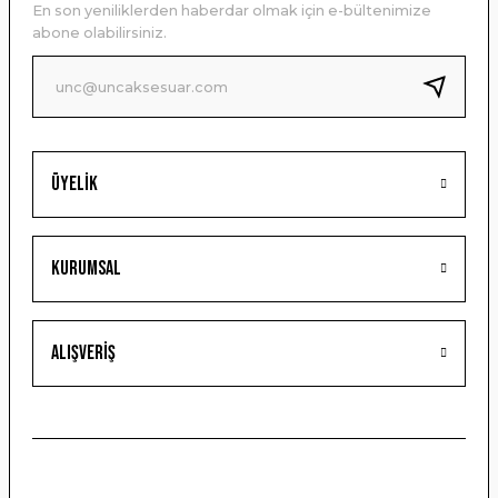
En son yeniliklerden haberdar olmak için e-bültenimize
Ürün bilgilerinde hatalar bulunuyor.
abone olabilirsiniz.
Ürün fiyatı diğer sitelerden daha pahalı.
Bu ürüne benzer farklı alternatifler olmalı.
Üyelik
Gönder
Kurumsal
Alışveriş