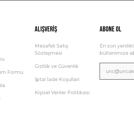
Gönder
Alışveriş
ABONE OL
Mesafeli Satış
En son yenilik
Sözleşmesi
bültenimize ab
mu
Gizlilik ve Güvenlik
irim Formu
İptal İade Koşullari
ula
Kişisel Veriler Politikası
i