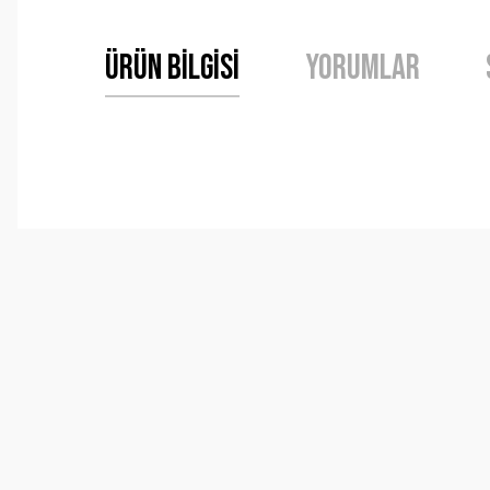
Ürün Bilgisi
Yorumlar
Bu ürünün fiyat bilgisi, resim, ürün açıklamalarında ve 
Görüş ve önerileriniz için teşekkür ederiz.
Ürün resmi kalitesiz, bozuk veya görüntülenemiyor.
Ürün açıklamasında eksik bilgiler bulunuyor.
Ürün bilgilerinde hatalar bulunuyor.
Ürün fiyatı diğer sitelerden daha pahalı.
Bu ürüne benzer farklı alternatifler olmalı.