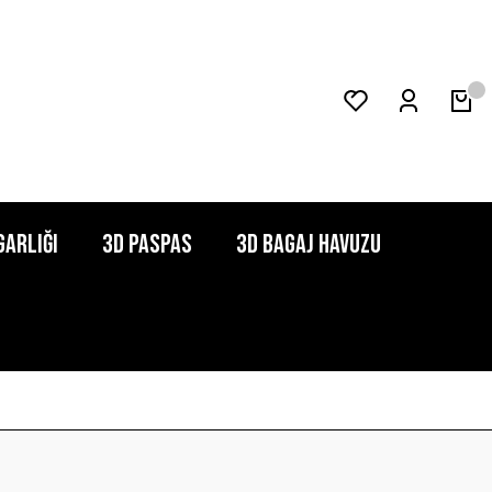
garlığı
3D Paspas
3D Bagaj Havuzu