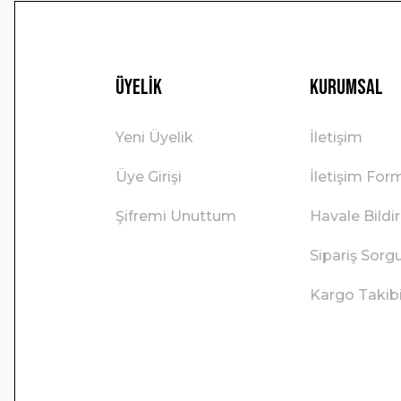
Üyelik
Kurumsal
Yeni Üyelik
İletişim
Üye Girişi
İletişim For
Şifremi Unuttum
Havale Bild
Sipariş Sorg
Kargo Takib