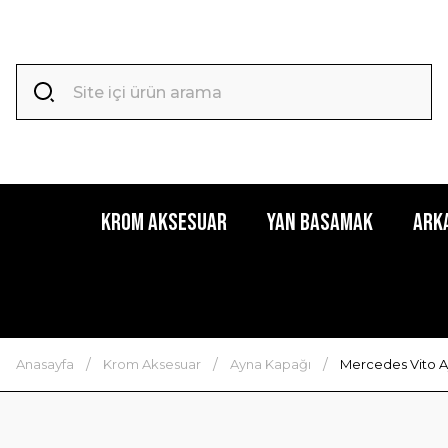
Krom Aksesuar
Yan Basamak
Ark
Anasayfa
Krom Aksesuar
Ayna Kapağı
Mercedes Vito A