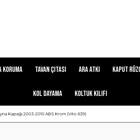
a Koruma
Tavan Çıtası
Ara Atkı
Kaput Rüz
Kol Dayama
Koltuk Kılıfı
yna Kapağı 2003-2010 ABS Krom (Vito 639)