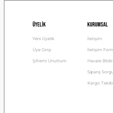
Üyelik
Kurumsal
Yeni Üyelik
İletişim
Üye Girişi
İletişim For
Şifremi Unuttum
Havale Bild
Sipariş Sorg
Kargo Takib