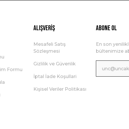
Gönder
Alışveriş
ABONE OL
Mesafeli Satış
En son yenilik
Sözleşmesi
bültenimize ab
mu
Gizlilik ve Güvenlik
irim Formu
İptal İade Koşullari
ula
Kişisel Veriler Politikası
i