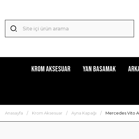
Krom Aksesuar
Yan Basamak
Ark
Anasayfa
Krom Aksesuar
Ayna Kapağı
Mercedes Vito A