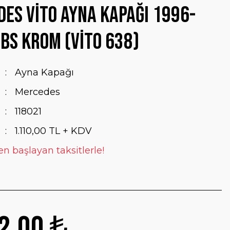
es Vito Ayna Kapağı 1996-
BS Krom (Vito 638)
Ayna Kapağı
Mercedes
118021
1.110,00 TL + KDV
en başlayan taksitlerle!
2,00 ₺