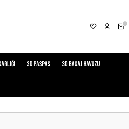
garlığı
3D Paspas
3D Bagaj Havuzu