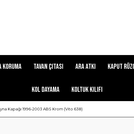
a Koruma
Tavan Çıtası
Ara Atkı
Kaput Rüz
Kol Dayama
Koltuk Kılıfı
yna Kapağı 1996-2003 ABS Krom (Vito 638)