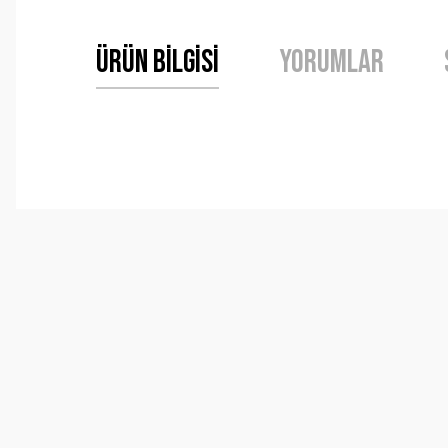
Ürün Bilgisi
Yorumlar
Bu ürünün fiyat bilgisi, resim, ürün açıklamalarında ve 
Görüş ve önerileriniz için teşekkür ederiz.
Ürün resmi kalitesiz, bozuk veya görüntülenemiyor.
Ürün açıklamasında eksik bilgiler bulunuyor.
Ürün bilgilerinde hatalar bulunuyor.
Ürün fiyatı diğer sitelerden daha pahalı.
Bu ürüne benzer farklı alternatifler olmalı.