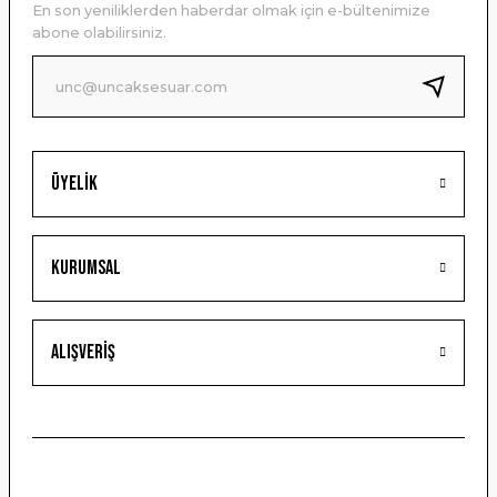
En son yeniliklerden haberdar olmak için e-bültenimize
Ürün bilgilerinde hatalar bulunuyor.
abone olabilirsiniz.
Ürün fiyatı diğer sitelerden daha pahalı.
Bu ürüne benzer farklı alternatifler olmalı.
Üyelik
Gönder
Kurumsal
Alışveriş