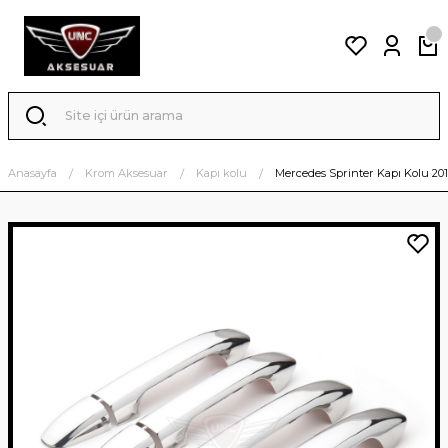
Anasayfa
Krom Aksesuar
Kapı kolu
Mercedes Sprinter Kapı Kolu 20