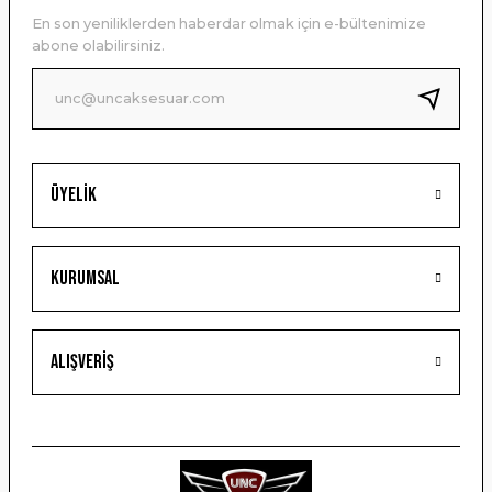
Ürün açıklamasında eksik bilgiler bulunuyor.
En son yeniliklerden haberdar olmak için e-bültenimize
Ürün bilgilerinde hatalar bulunuyor.
abone olabilirsiniz.
Ürün fiyatı diğer sitelerden daha pahalı.
Bu ürüne benzer farklı alternatifler olmalı.
Üyelik
Gönder
Kurumsal
Alışveriş