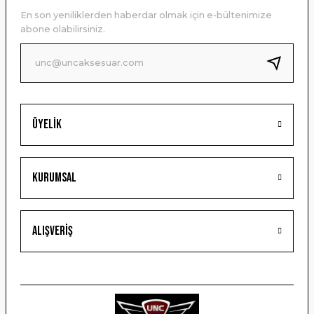
Ürün açıklamasında eksik bilgiler bulunuyor.
En son yeniliklerden haberdar olmak için e-bültenimize
Ürün bilgilerinde hatalar bulunuyor.
abone olabilirsiniz.
Ürün fiyatı diğer sitelerden daha pahalı.
Bu ürüne benzer farklı alternatifler olmalı.
Üyelik
Gönder
Kurumsal
Alışveriş