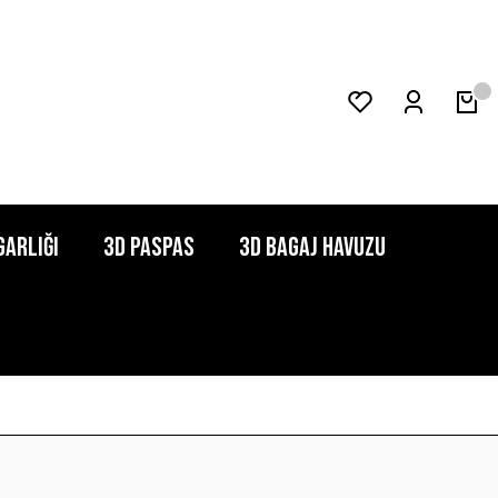
garlığı
3D Paspas
3D Bagaj Havuzu