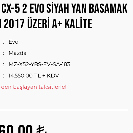
CX-5 2 Evo Siyah Yan Basamak
 2017 Üzeri A+ Kalite
Evo
Mazda
MZ-X52-YBS-EV-SA-183
14.550,00 TL + KDV
 den başlayan taksitlerle!
60,00 ₺