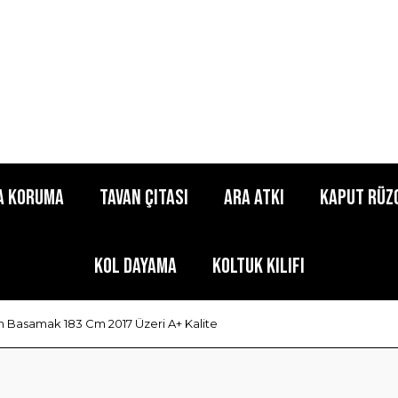
a Koruma
Tavan Çıtası
Ara Atkı
Kaput Rüz
Kol Dayama
Koltuk Kılıfı
n Basamak 183 Cm 2017 Üzeri A+ Kalite