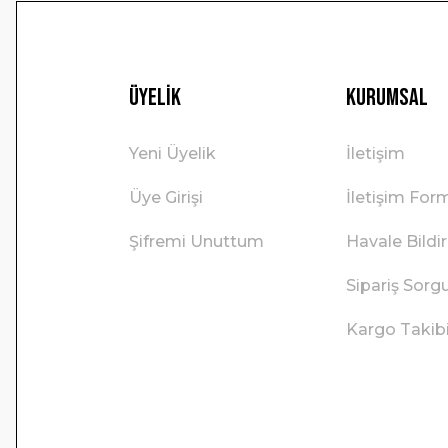
Üyelik
Kurumsal
Yeni Üyelik
İletişim
Üye Girişi
İletişim For
Şifremi Unuttum
Havale Bild
Sipariş Sorg
Kargo Takib