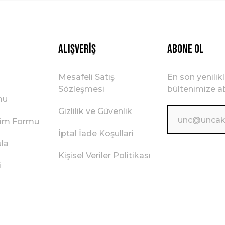
Gönder
Alışveriş
ABONE OL
Mesafeli Satış
En son yenilik
Sözleşmesi
bültenimize ab
mu
Gizlilik ve Güvenlik
irim Formu
İptal İade Koşullari
ula
Kişisel Veriler Politikası
i