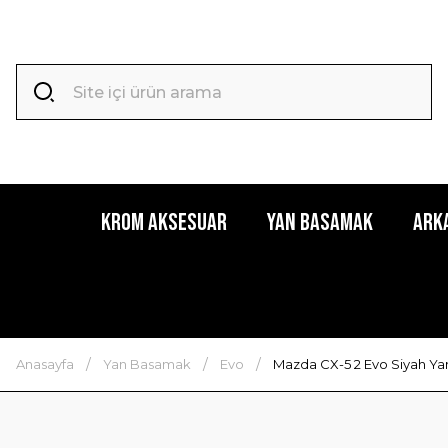
Krom Aksesuar
Yan Basamak
Ark
Anasayfa
Yan Basamak
Evo
Mazda CX-5 2 Evo Siyah Ya