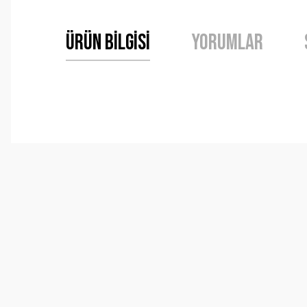
Ürün Bilgisi
Yorumlar
Bu ürünün fiyat bilgisi, resim, ürün açıklamalarında ve 
Görüş ve önerileriniz için teşekkür ederiz.
Ürün resmi kalitesiz, bozuk veya görüntülenemiyor.
Ürün açıklamasında eksik bilgiler bulunuyor.
Ürün bilgilerinde hatalar bulunuyor.
Ürün fiyatı diğer sitelerden daha pahalı.
Bu ürüne benzer farklı alternatifler olmalı.