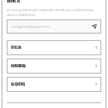
ABONE OL
Ürün açıklamasında eksik bilgiler bulunuyor.
En son yeniliklerden haberdar olmak için e-bültenimize
Ürün bilgilerinde hatalar bulunuyor.
abone olabilirsiniz.
Ürün fiyatı diğer sitelerden daha pahalı.
Bu ürüne benzer farklı alternatifler olmalı.
Üyelik
Gönder
Kurumsal
Alışveriş