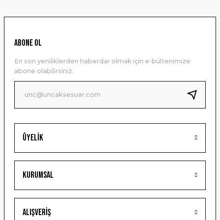
kullanarak tarafımıza iletebilirsiniz.
Görüş ve önerileriniz için teşekkür ederiz.
Ürün resmi kalitesiz, bozuk veya görüntülenemiyor.
ABONE OL
Ürün açıklamasında eksik bilgiler bulunuyor.
En son yeniliklerden haberdar olmak için e-bültenimize
Ürün bilgilerinde hatalar bulunuyor.
abone olabilirsiniz.
Ürün fiyatı diğer sitelerden daha pahalı.
Bu ürüne benzer farklı alternatifler olmalı.
Üyelik
Gönder
Kurumsal
Alışveriş