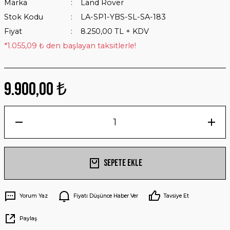
Marka
Land Rover
Stok Kodu
LA-SP1-YBS-SL-SA-183
Fiyat
8.250,00 TL + KDV
*1.055,09 ₺ den başlayan taksitlerle!
9.900,00 ₺
Sepete Ekle
Yorum Yaz
Fiyatı Düşünce Haber Ver
Tavsiye Et
Paylaş