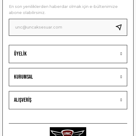
Ürün açıklamasında eksik bilgiler bulunuyor.
En son yeniliklerden haberdar olmak için e-bültenimize
Ürün bilgilerinde hatalar bulunuyor.
abone olabilirsiniz.
Ürün fiyatı diğer sitelerden daha pahalı.
Bu ürüne benzer farklı alternatifler olmalı.
Üyelik
Gönder
Kurumsal
Alışveriş