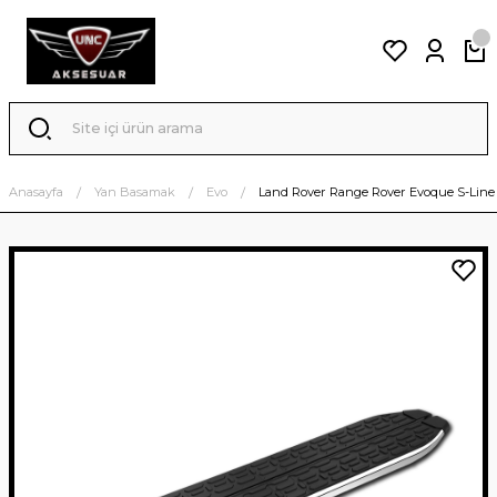
Anasayfa
Yan Basamak
Evo
Land Rover Range Rover Evoque S-Line