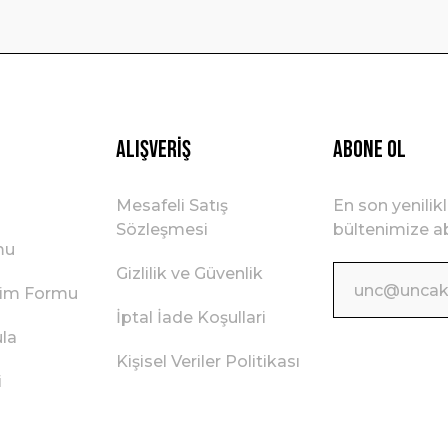
Gönder
Alışveriş
ABONE OL
Mesafeli Satış
En son yenilik
Sözleşmesi
bültenimize ab
mu
Gizlilik ve Güvenlik
irim Formu
İptal İade Koşullari
ula
Kişisel Veriler Politikası
i