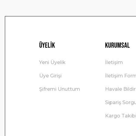
Üyelik
Kurumsal
Yeni Üyelik
İletişim
Üye Girişi
İletişim For
Şifremi Unuttum
Havale Bild
Sipariş Sorg
Kargo Takib