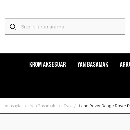
Krom Aksesuar
Yan Basamak
Ark
Anasayfa
Yan Basamak
Evo
Land Rover Range Rover Ev