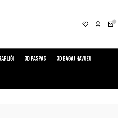
garlığı
3D Paspas
3D Bagaj Havuzu