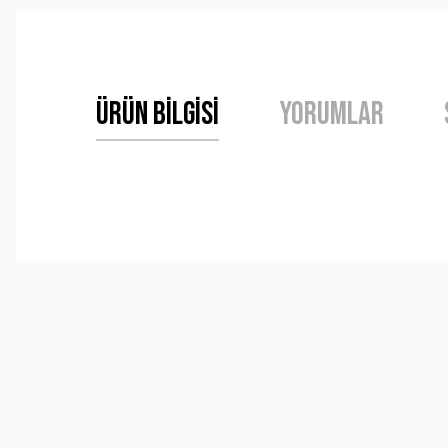
Ürün Bilgisi
Yorumlar
Bu ürünün fiyat bilgisi, resim, ürün açıklamalarında ve 
Görüş ve önerileriniz için teşekkür ederiz.
Ürün resmi kalitesiz, bozuk veya görüntülenemiyor.
Ürün açıklamasında eksik bilgiler bulunuyor.
Ürün bilgilerinde hatalar bulunuyor.
Ürün fiyatı diğer sitelerden daha pahalı.
Bu ürüne benzer farklı alternatifler olmalı.