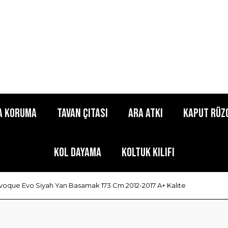
a Koruma
Tavan Çıtası
Ara Atkı
Kaput Rüz
Kol Dayama
Koltuk Kılıfı
oque Evo Siyah Yan Basamak 173 Cm 2012-2017 A+ Kalite