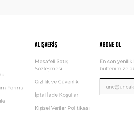
Gönder
Alışveriş
ABONE OL
Mesafeli Satış
En son yenilik
Sözleşmesi
bültenimize ab
mu
Gizlilik ve Güvenlik
irim Formu
İptal İade Koşullari
ula
Kişisel Veriler Politikası
i