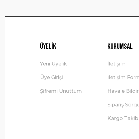
Üyelik
Kurumsal
Yeni Üyelik
İletişim
Üye Girişi
İletişim For
Şifremi Unuttum
Havale Bild
Sipariş Sorg
Kargo Takib