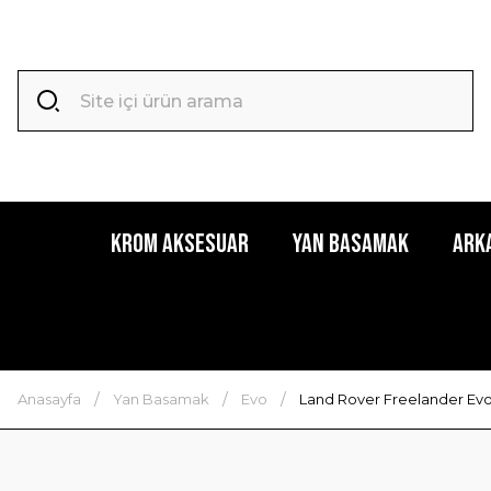
Krom Aksesuar
Yan Basamak
Ark
Anasayfa
Yan Basamak
Evo
Land Rover Freelander Evo