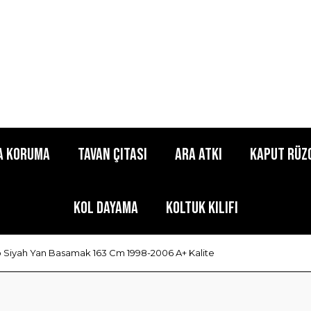
a Koruma
Tavan Çıtası
Ara Atkı
Kaput Rüz
Kol Dayama
Koltuk Kılıfı
 Siyah Yan Basamak 163 Cm 1998-2006 A+ Kalite