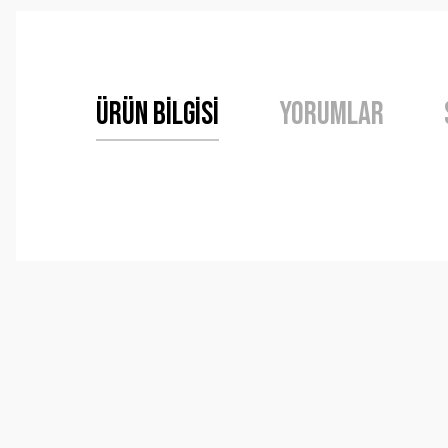
Ürün Bilgisi
Yorumlar
Bu ürünün fiyat bilgisi, resim, ürün açıklamalarında ve 
Görüş ve önerileriniz için teşekkür ederiz.
Ürün resmi kalitesiz, bozuk veya görüntülenemiyor.
Ürün açıklamasında eksik bilgiler bulunuyor.
Ürün bilgilerinde hatalar bulunuyor.
Ürün fiyatı diğer sitelerden daha pahalı.
Bu ürüne benzer farklı alternatifler olmalı.