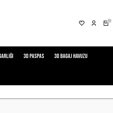
garlığı
3D Paspas
3D Bagaj Havuzu