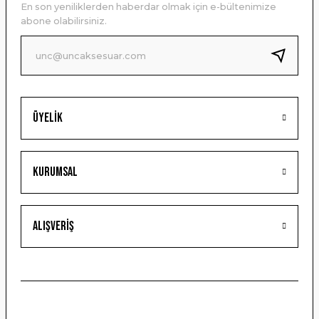
En son yeniliklerden haberdar olmak için e-bültenimize
Ürün bilgilerinde hatalar bulunuyor.
abone olabilirsiniz.
Ürün fiyatı diğer sitelerden daha pahalı.
Bu ürüne benzer farklı alternatifler olmalı.
Üyelik
Gönder
Kurumsal
Alışveriş