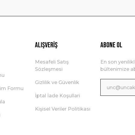
Gönder
Alışveriş
ABONE OL
Mesafeli Satış
En son yenilik
Sözleşmesi
bültenimize ab
mu
Gizlilik ve Güvenlik
irim Formu
İptal İade Koşullari
ula
Kişisel Veriler Politikası
i