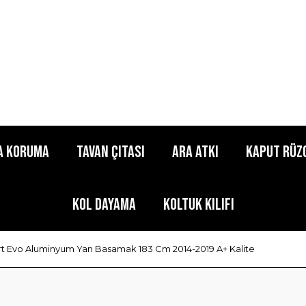
a Koruma
Tavan Çıtası
Ara Atkı
Kaput Rüz
Kol Dayama
Koltuk Kılıfı
t Evo Aluminyum Yan Basamak 183 Cm 2014-2019 A+ Kalite