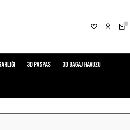
garlığı
3D Paspas
3D Bagaj Havuzu