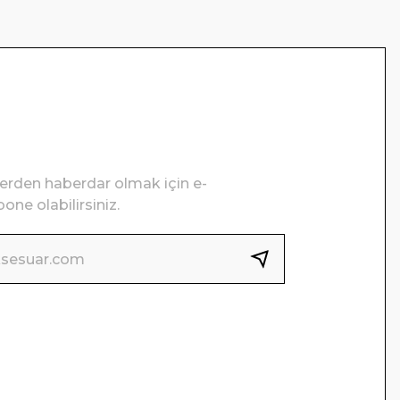
lerden haberdar olmak için e-
one olabilirsiniz.