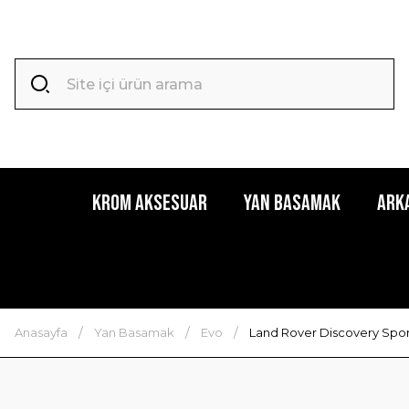
Krom Aksesuar
Yan Basamak
Ark
Anasayfa
Yan Basamak
Evo
Land Rover Discovery Spor