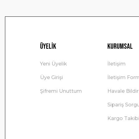
Üyelik
Kurumsal
Yeni Üyelik
İletişim
Üye Girişi
İletişim For
Şifremi Unuttum
Havale Bild
Sipariş Sorg
Kargo Takib