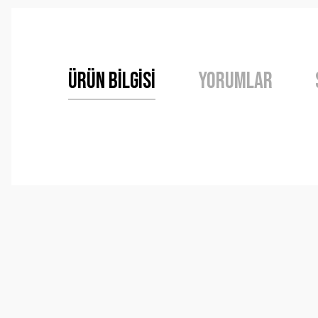
Ürün Bilgisi
Yorumlar
Bu ürünün fiyat bilgisi, resim, ürün açıklamalarında ve 
Görüş ve önerileriniz için teşekkür ederiz.
Ürün resmi kalitesiz, bozuk veya görüntülenemiyor.
Ürün açıklamasında eksik bilgiler bulunuyor.
Ürün bilgilerinde hatalar bulunuyor.
Ürün fiyatı diğer sitelerden daha pahalı.
Bu ürüne benzer farklı alternatifler olmalı.