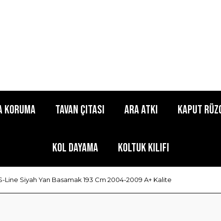
a Koruma
Tavan Çıtası
Ara Atkı
Kaput Rüz
Kol Dayama
Koltuk Kılıfı
S-Line Siyah Yan Basamak 193 Cm 2004-2009 A+ Kalite