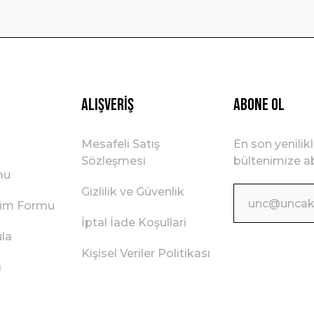
Gönder
Alışveriş
ABONE OL
Mesafeli Satış
En son yenilik
Sözleşmesi
bültenimize ab
mu
Gizlilik ve Güvenlik
irim Formu
İptal İade Koşullari
ula
Kişisel Veriler Politikası
i