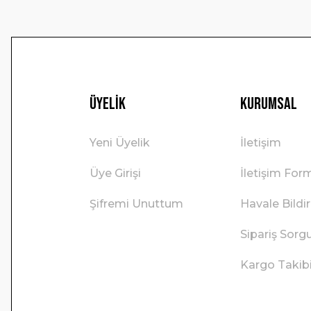
Üyelik
Kurumsal
Yeni Üyelik
İletişim
Üye Girişi
İletişim For
Şifremi Unuttum
Havale Bild
Sipariş Sorg
Kargo Takib