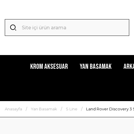
Krom Aksesuar
Yan Basamak
Ark
Anasayfa
Yan Basamak
S Line
Land Rover Discovery 3 