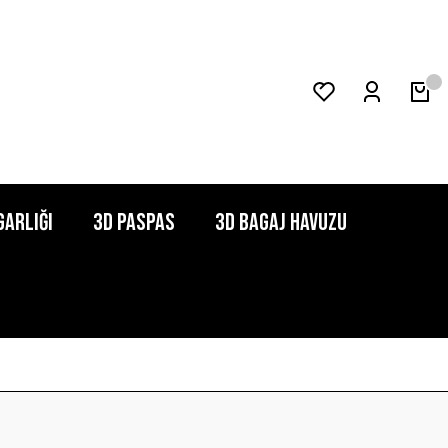
garlığı
3D Paspas
3D Bagaj Havuzu