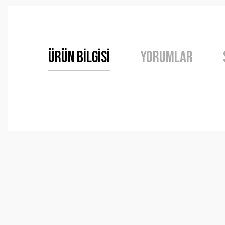
Ürün Bilgisi
Yorumlar
Bu ürünün fiyat bilgisi, resim, ürün açıklamalarında ve 
Görüş ve önerileriniz için teşekkür ederiz.
Ürün resmi kalitesiz, bozuk veya görüntülenemiyor.
Ürün açıklamasında eksik bilgiler bulunuyor.
Ürün bilgilerinde hatalar bulunuyor.
Ürün fiyatı diğer sitelerden daha pahalı.
Bu ürüne benzer farklı alternatifler olmalı.