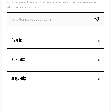
En son yeniliklerden haberdar olmak için e-bültenimize
Ürün bilgilerinde hatalar bulunuyor.
abone olabilirsiniz.
Ürün fiyatı diğer sitelerden daha pahalı.
Bu ürüne benzer farklı alternatifler olmalı.
Üyelik
Gönder
Kurumsal
Alışveriş