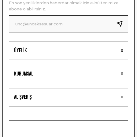
En son yeniliklerden haberdar olmak için e-bültenimize
Ürün bilgilerinde hatalar bulunuyor.
abone olabilirsiniz.
Ürün fiyatı diğer sitelerden daha pahalı.
Bu ürüne benzer farklı alternatifler olmalı.
Üyelik
Gönder
Kurumsal
Alışveriş