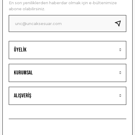
En son yeniliklerden haberdar olmak için e-bültenimize
Ürün bilgilerinde hatalar bulunuyor.
abone olabilirsiniz.
Ürün fiyatı diğer sitelerden daha pahalı.
Bu ürüne benzer farklı alternatifler olmalı.
Üyelik
Gönder
Kurumsal
Alışveriş