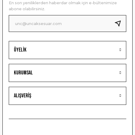
En son yeniliklerden haberdar olmak için e-bültenimize
Ürün bilgilerinde hatalar bulunuyor.
abone olabilirsiniz.
Ürün fiyatı diğer sitelerden daha pahalı.
Bu ürüne benzer farklı alternatifler olmalı.
Üyelik
Gönder
Kurumsal
Alışveriş