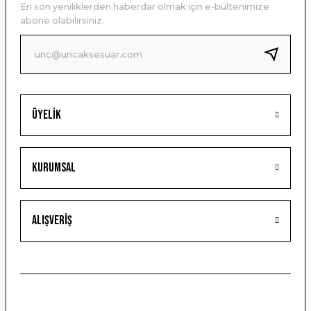
En son yeniliklerden haberdar olmak için e-bültenimize
Ürün bilgilerinde hatalar bulunuyor.
abone olabilirsiniz.
Ürün fiyatı diğer sitelerden daha pahalı.
Bu ürüne benzer farklı alternatifler olmalı.
Üyelik
Gönder
Kurumsal
Alışveriş