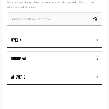
En son yeniliklerden haberdar olmak için e-bültenimize
Ürün bilgilerinde hatalar bulunuyor.
abone olabilirsiniz.
Ürün fiyatı diğer sitelerden daha pahalı.
Bu ürüne benzer farklı alternatifler olmalı.
Üyelik
Gönder
Kurumsal
Alışveriş