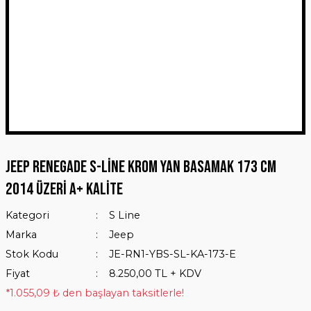
Jeep Renegade S-Line Krom Yan Basamak 173 Cm
2014 Üzeri A+ Kalite
Kategori
S Line
Marka
Jeep
Stok Kodu
JE-RN1-YBS-SL-KA-173-E
Fiyat
8.250,00 TL + KDV
*1.055,09 ₺ den başlayan taksitlerle!